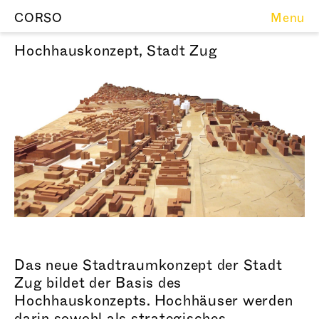
CORSO
Menu
Hoch
hauskon
zept, Stadt Zug
Das neue Stad
traumkon
zept der Stadt
Zug bildet der Basis des
Hoch
hauskonz
epts. Hochhäuser werden
darin sowohl als stra
tegis
ches