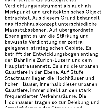
Verd
ichtungsinstru
ment als auch als
Merkpunkt und arch
itektonis
ches Objekt
betrachtet. Aus diesem Grund behandelt
das Hoch
hauskon
zept unte
rschiedl
iche
Mass
stabseb
enen. Auf übergeordnete
Ebene geht es um die Stärkung und
bewusste Verdichtung der zentral
gelegenen, stra
tegis
chen Gebiete. Es
betrifft der Entw
icklungsb
ogen entlang
der Bahnlinie Zürich-Luzern und dem
Haup
tstrassen
netz. Es sind die urbanen
Quartiere in der Ebene. Auf Stufe
Stadtraum liegen die Hochhäuser und
hohen Häuser, innerhalb dieser urbanen
Quartiere, immer direkt an den stark
freq
uentie
rten Verk
ehrsr
äume. Die
Hochhäuser tragen so zur Belebung und