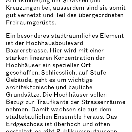
Attr
aktivie
rung der Strassen und
Kreuzungen bei, ausserdem sind sie somit
gut vernetzt und Teil des überg
eordn
eten
Frei
raumger
üsts.
Ein besonderes stad
träumli
ches Element
ist der Hoch
hausboule
vard
Baar
erstr
asse. Hier wird mit einer
starken linearen Konz
entra
tion der
Hochhäuser ein spezieller Ort
geschaffen. Schliesslich, auf Stufe
Gebäude, geht es um wichtige
arch
itektoni
sche und bauliche
Grundsätze. Die Hochhäuser sollen
Bezug zur Traufkante der Stra
ssenr
äume
nehmen. Damit wachsen sie aus dem
städ
tebauli
chen Ensemble heraus. Das
Erdgeschoss ist überhoch und offen
gestaltet, es gibt Publ
ikumsnutzu
ngen,